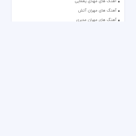
آهنگ های مهدی یغمایی
آهنگ های مهران آتش
آهنگ های مهران مدیری
آهنگ های میثم ابراهیمی
آهنگ های همایون شجریان
آهنگ های یاس
تک آهنگ های ایرانی
دکلمه های منتخب
گلچین مداحی
گلچین مولودی
کلیه حقوق مادی و معنوی این وب سایت برای رسانه نایس موزیک
محفوظ است.