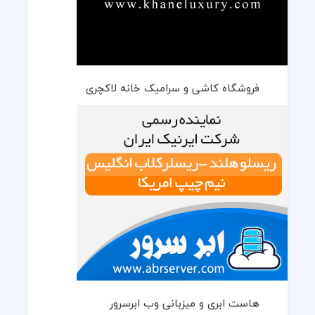
فروشگاه کاشی و سرامیک خانه لاکچری
هاست ابری و میزبانی وب ابرسرور