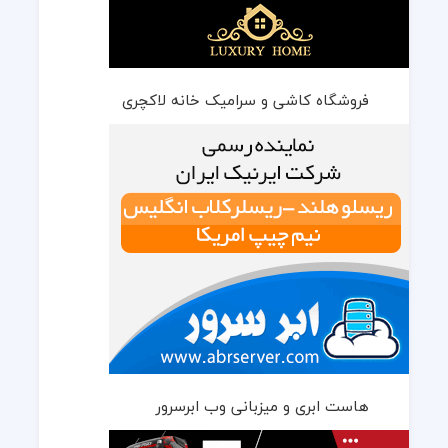
فروشگاه کاشی و سرامیک خانه لاکچری
هاست ابری و میزبانی وب ابرسرور