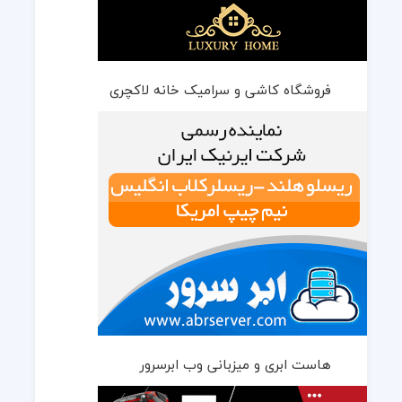
فروشگاه کاشی و سرامیک خانه لاکچری
هاست ابری و میزبانی وب ابرسرور