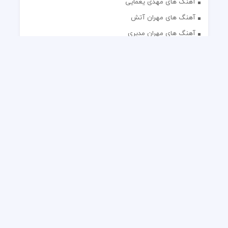
آهنگ های مهدی یغمایی
آهنگ های مهران آتش
آهنگ های مهران مدیری
آهنگ های میثم ابراهیمی
آهنگ های همایون شجریان
آهنگ های یاس
تک آهنگ های ایرانی
دکلمه های منتخب
گلچین مداحی
گلچین مولودی
کلیه حقوق مادی و معنوی این وب سایت برای رسانه نایس موزیک
محفوظ است.