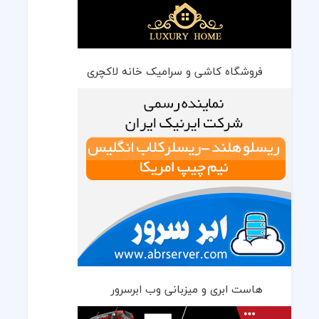
فروشگاه کاشی و سرامیک خانه لاکچری
هاست ابری و میزبانی وب ابرسرور