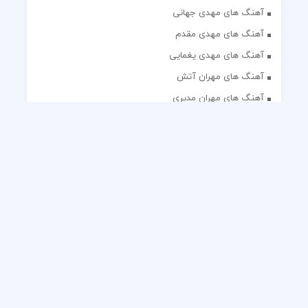
آهنگ های مهدی جهانی
آهنگ های مهدی مقدم
آهنگ های مهدی یغمایی
آهنگ های مهران آتش
آهنگ های مهران مدیری
آهنگ های میثم ابراهیمی
آهنگ های همایون شجریان
آهنگ های یاس
تک آهنگ های ایرانی
دکلمه های منتخب
گلچین مداحی
گلچین مولودی