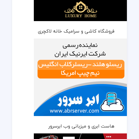
فروشگاه کاشی و سرامیک خانه لاکچری
هاست ابری و میزبانی وب ابرسرور