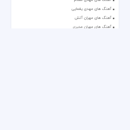
آهنگ های مهدی یغمایی
آهنگ های مهران آتش
آهنگ های مهران مدیری
آهنگ های میثم ابراهیمی
آهنگ های همایون شجریان
آهنگ های یاس
تک آهنگ های ایرانی
دکلمه های منتخب
گلچین مداحی
گلچین مولودی
کلیه حقوق مادی و معنوی این وب سایت برای رسانه نایس موزیک