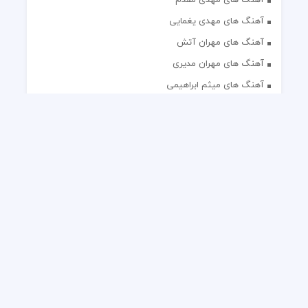
آهنگ های مهدی یغمایی
آهنگ های مهران آتش
آهنگ های مهران مدیری
آهنگ های میثم ابراهیمی
آهنگ های همایون شجریان
آهنگ های یاس
تک آهنگ های ایرانی
دکلمه های منتخب
گلچین مداحی
گلچین مولودی
کلیه حقوق مادی و معنوی این وب سایت برای رسانه نایس موزیک