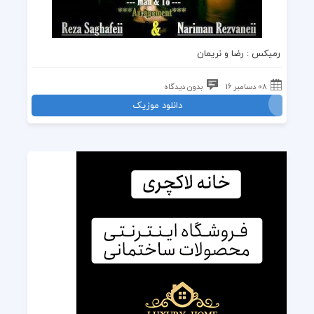
رمیکس
: رضا و نریمان
08 دسامبر 16
بدون دیدگاه
دانلود موزیک