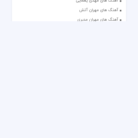
آهنگ های مهدی یغمایی
آهنگ های مهران آتش
آهنگ های مهران مدیری
آهنگ های میثم ابراهیمی
آهنگ های همایون شجریان
آهنگ های یاس
تک آهنگ های ایرانی
دکلمه های منتخب
گلچین مداحی
گلچین مولودی
کلیه حقوق مادی و معنوی این وب سایت برای رسانه نایس موزیک
محفوظ است.