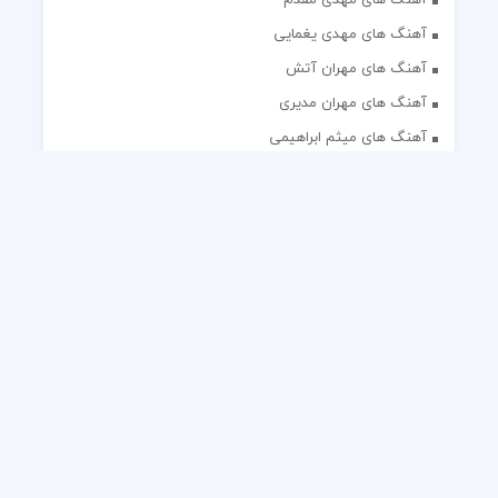
آهنگ های مهدی یغمایی
آهنگ های مهران آتش
آهنگ های مهران مدیری
آهنگ های میثم ابراهیمی
آهنگ های همایون شجریان
آهنگ های یاس
تک آهنگ های ایرانی
دکلمه های منتخب
گلچین مداحی
گلچین مولودی
کلیه حقوق مادی و معنوی این وب سایت برای رسانه نایس موزیک