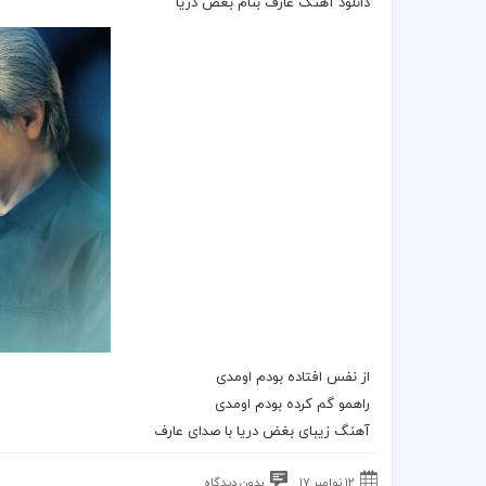
دانلود آهنگ عارف بنام بغض دریا
از نفس افتاده بودم اومدی
راهمو گم کرده بودم اومدی
آهنگ زیبای
بغض دریا
با صدای
عارف
12 نوامبر 17
بدون دیدگاه