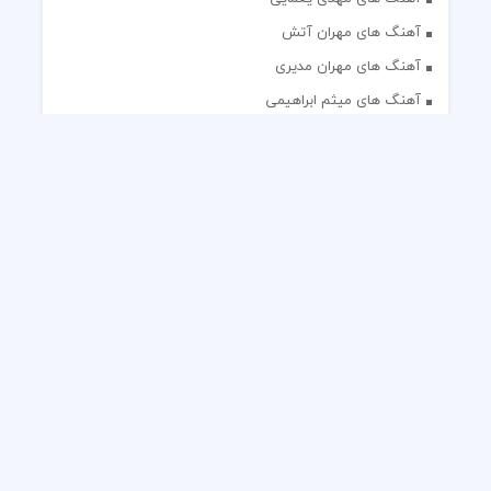
آهنگ های مهران آتش
آهنگ های مهران مدیری
آهنگ های میثم ابراهیمی
آهنگ های همایون شجریان
آهنگ های یاس
تک آهنگ های ایرانی
دکلمه های منتخب
گلچین مداحی
گلچین مولودی
کلیه حقوق مادی و معنوی این وب سایت برای رسانه نایس موزیک
محفوظ است.