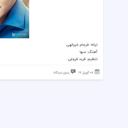
ترانه
: فرجام خیرالهی
آهنگ
: سها
تنظیم: فربد فروغی
08 آوریل 17
بدون دیدگاه