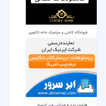
فروشگاه کاشی و سرامیک خانه لاکچری
هاست ابری و میزبانی وب ابرسرور