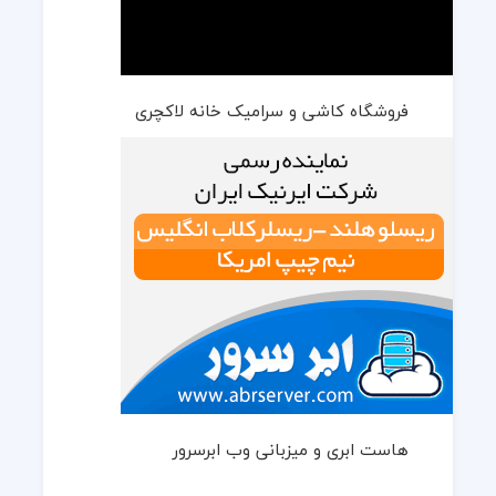
فروشگاه کاشی و سرامیک خانه لاکچری
هاست ابری و میزبانی وب ابرسرور