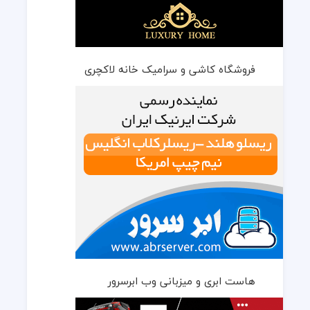
فروشگاه کاشی و سرامیک خانه لاکچری
هاست ابری و میزبانی وب ابرسرور