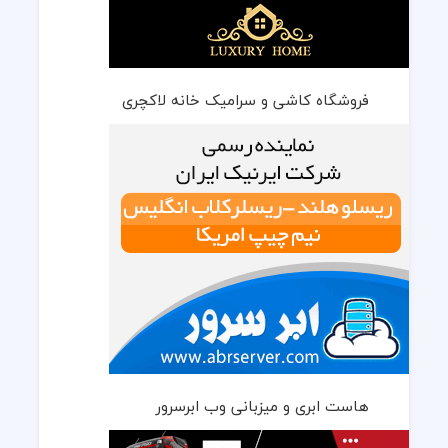
فروشگاه کاشی و سرامیک خانه لاکچری
هاست ابری و میزبانی وب ابرسرور