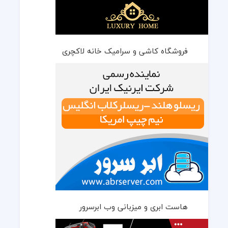
فروشگاه کاشی و سرامیک خانه لاکچری
هاست ابری و میزبانی وب ابرسرور