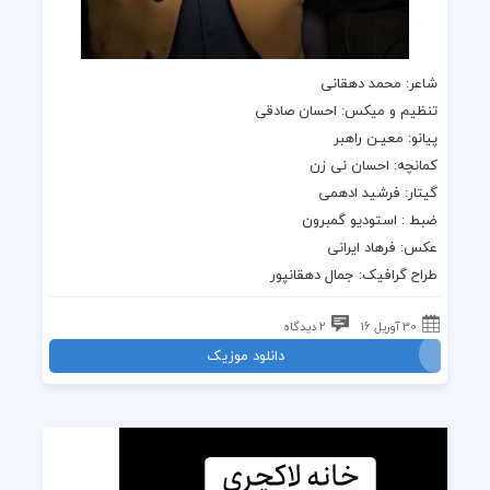
شاعر: محمد دهقانی
تنظیم و میکس: احسان صادقی
پیانو: معیـن راهبر
کمانچه: احسان نی زن
گیتار: فرشید ادهمی
ضبط : استودیو گمبرون
عکس: فرهاد ایرانی
طراح گرافیک: جمال دهقانپور
30 آوریل 16
2 دیدگاه
دانلود موزیک