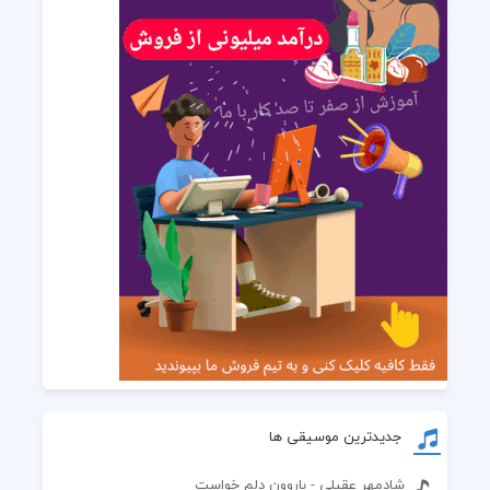
جدیدترین موسیقی ها
شادمهر عقیلی - باروون دلم خواست