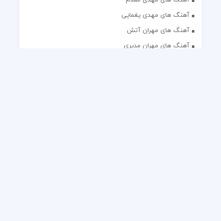
آهنگ های مهدی یغمایی
آهنگ های مهران آتش
آهنگ های مهران مدیری
آهنگ های میثم ابراهیمی
آهنگ های همایون شجریان
آهنگ های یاس
تک آهنگ های ایرانی
دکلمه های منتخب
گلچین مداحی
گلچین مولودی
کلیه حقوق مادی و معنوی این وب سایت برای رسانه نایس موزیک