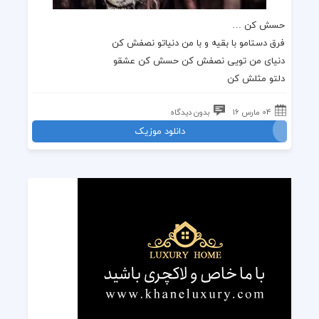
حسش کن …
فرق دستامو با بقیه و با من دنیاتو نصفش کن
دنیای من تویی نصفش کن حسش کن عشقو
دلتو مثلش کن
04 مارس 16
بدون دیدگاه
دانلود موزیک