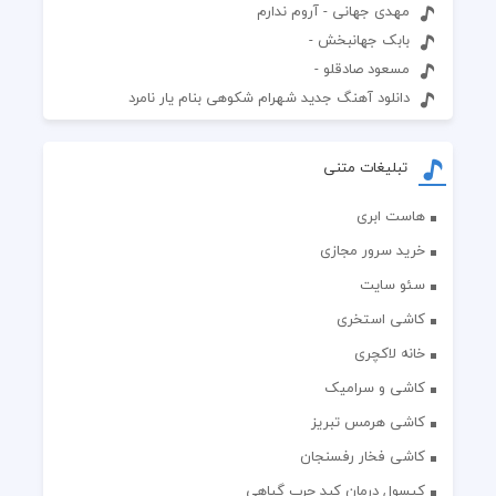
مهدی جهانی - آروم ندارم
بابک جهانبخش -
مسعود صادقلو -
دانلود آهنگ جدید شهرام شکوهی بنام یار نامرد
تبلیغات متنی
هاست ابری
خرید سرور مجازی
سئو سایت
کاشی استخری
خانه لاکچری
کاشی و سرامیک
کاشی هرمس تبریز
کاشی فخار رفسنجان
کپسول درمان کبد چرب گیاهی