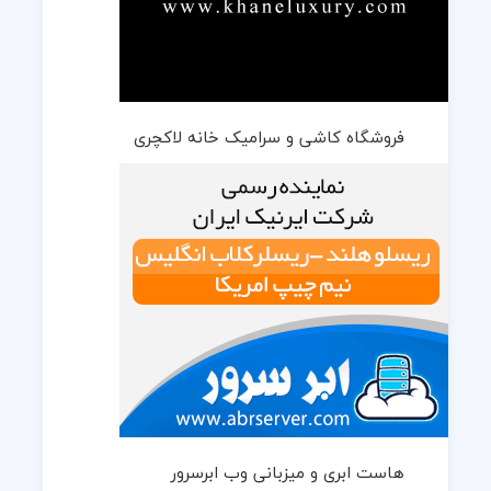
فروشگاه کاشی و سرامیک خانه لاکچری
هاست ابری و میزبانی وب ابرسرور