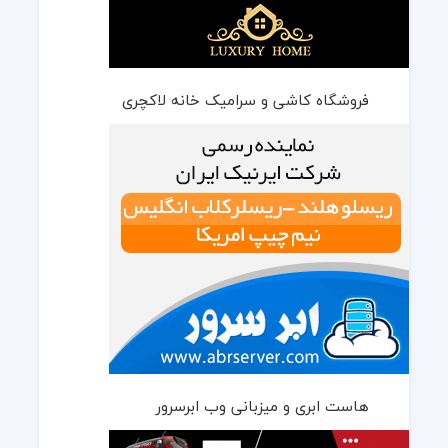
فروشگاه کاشی و سرامیک خانه لاکچری
هاست ابری و میزبانی وب ابرسرور