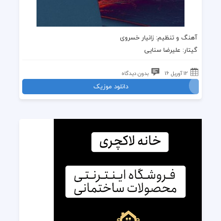
آهنگ و تنظیم: زانیار خسروی
گیتار: علیرضا سنایی
12 آوریل 16
بدون دیدگاه
دانلود موزیک