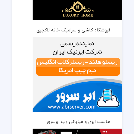
فروشگاه کاشی و سرامیک خانه لاکچری
هاست ابری و میزبانی وب ابرسرور