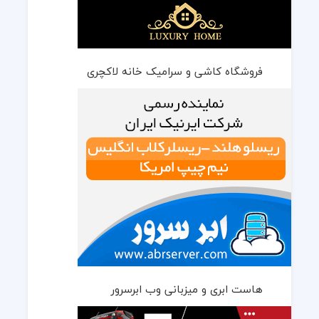
فروشگاه کاشی و سرامیک خانه لاکچری
هاست ابری و میزبانی وب ابرسرور