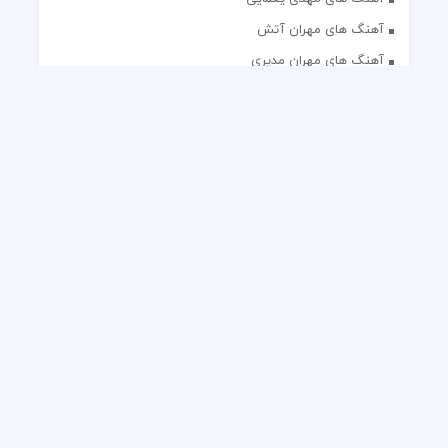
آهنگ های مهران آتش
آهنگ های مهران مدیری
آهنگ های میثم ابراهیمی
آهنگ های همایون شجریان
آهنگ های یاس
تک آهنگ های ایرانی
دکلمه های منتخب
گلچین مداحی
گلچین مولودی
کلیه حقوق مادی و معنوی این وب سایت برای رسانه نایس موزیک
محفوظ است.