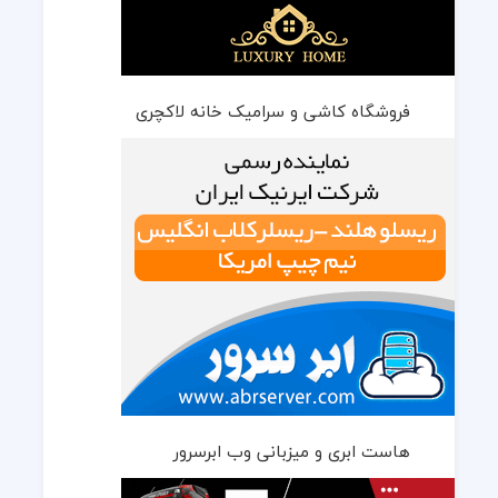
فروشگاه کاشی و سرامیک خانه لاکچری
هاست ابری و میزبانی وب ابرسرور