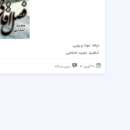
ترانه: مونا برزویی
تنظیم: مجید اخشابی
30 آوریل 16
بدون دیدگاه