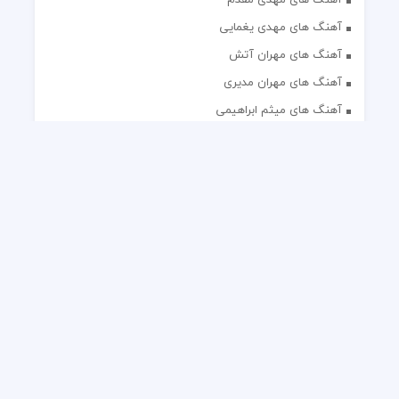
آهنگ های مهدی یغمایی
آهنگ های مهران آتش
آهنگ های مهران مدیری
آهنگ های میثم ابراهیمی
آهنگ های همایون شجریان
آهنگ های یاس
تک آهنگ های ایرانی
دکلمه های منتخب
گلچین مداحی
گلچین مولودی
کلیه حقوق مادی و معنوی این وب سایت برای رسانه نایس موزیک