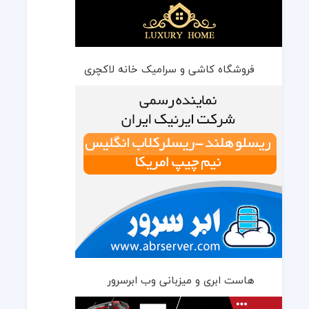
فروشگاه کاشی و سرامیک خانه لاکچری
هاست ابری و میزبانی وب ابرسرور