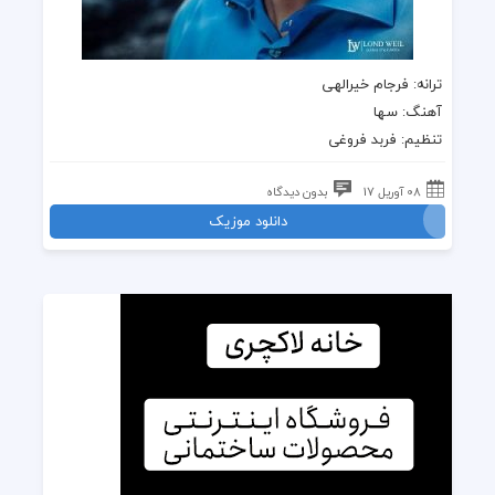
ترانه
: فرجام خیرالهی
آهنگ
: سها
تنظیم: فربد فروغی
08 آوریل 17
بدون دیدگاه
دانلود موزیک