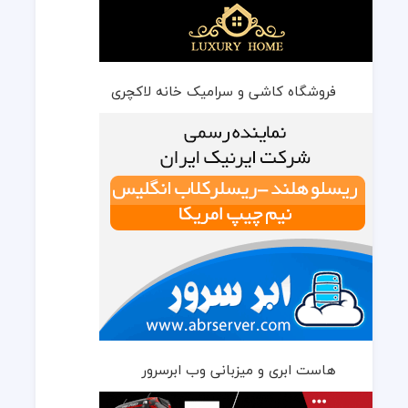
فروشگاه کاشی و سرامیک خانه لاکچری
هاست ابری و میزبانی وب ابرسرور