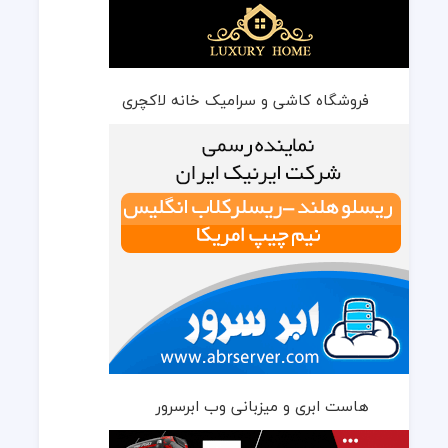
فروشگاه کاشی و سرامیک خانه لاکچری
هاست ابری و میزبانی وب ابرسرور