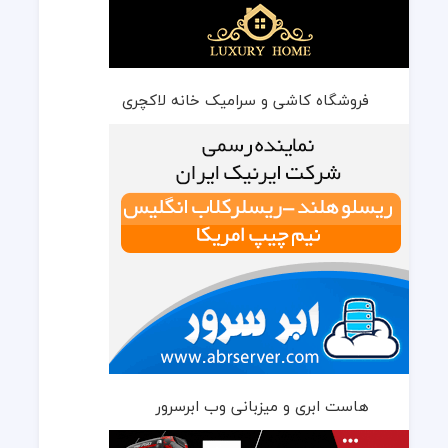
فروشگاه کاشی و سرامیک خانه لاکچری
هاست ابری و میزبانی وب ابرسرور