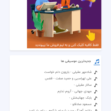
جدیدترین موسیقی ها
شادمهر عقیلی - باروون دلم خواست
علی لهراسبی و حمید صفت - قفس
سالار عقیلی -
مهدی جهانی - آروم ندارم
بابک جهانبخش -
مسعود صادقلو -
دانلود آهنگ جدید شهرام شکوهی بنام یار نامرد