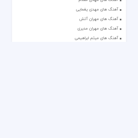
آهنگ های مهدی یغمایی
آهنگ های مهران آتش
آهنگ های مهران مدیری
آهنگ های میثم ابراهیمی
آهنگ های همایون شجریان
آهنگ های یاس
تک آهنگ های ایرانی
دکلمه های منتخب
گلچین مداحی
گلچین مولودی
کلیه حقوق مادی و معنوی این وب سایت برای رسانه نایس موزیک