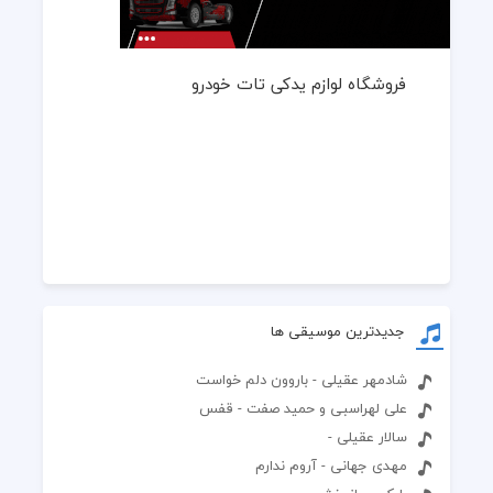
فروشگاه لوازم یدکی تات خودرو
جدیدترین موسیقی ها
شادمهر عقیلی - باروون دلم خواست
علی لهراسبی و حمید صفت - قفس
سالار عقیلی -
مهدی جهانی - آروم ندارم