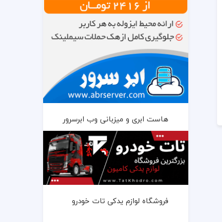
هاست ابری و میزبانی وب ابرسرور
فروشگاه لوازم یدکی تات خودرو