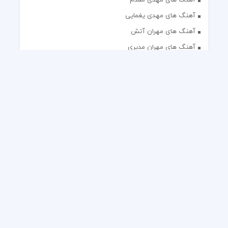
آهنگ های مهدی یغمایی
آهنگ های مهران آتش
آهنگ های مهران مدیری
آهنگ های میثم ابراهیمی
آهنگ های همایون شجریان
آهنگ های یاس
تک آهنگ های ایرانی
دکلمه های منتخب
گلچین مداحی
گلچین مولودی
کلیه حقوق مادی و معنوی این وب سایت برای رسانه نایس موزیک