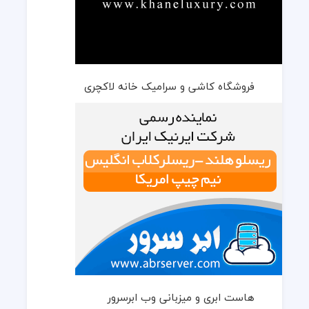
فروشگاه کاشی و سرامیک خانه لاکچری
هاست ابری و میزبانی وب ابرسرور