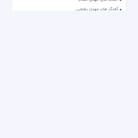
آهنگ های مهدی یغمایی
آهنگ های مهران آتش
آهنگ های مهران مدیری
آهنگ های میثم ابراهیمی
آهنگ های همایون شجریان
آهنگ های یاس
تک آهنگ های ایرانی
دکلمه های منتخب
گلچین مداحی
گلچین مولودی
کلیه حقوق مادی و معنوی این وب سایت برای رسانه نایس موزیک