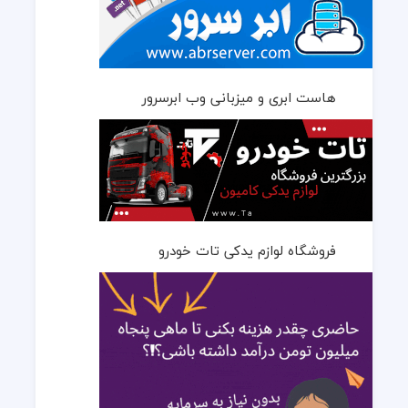
هاست ابری و میزبانی وب ابرسرور
فروشگاه لوازم یدکی تات خودرو