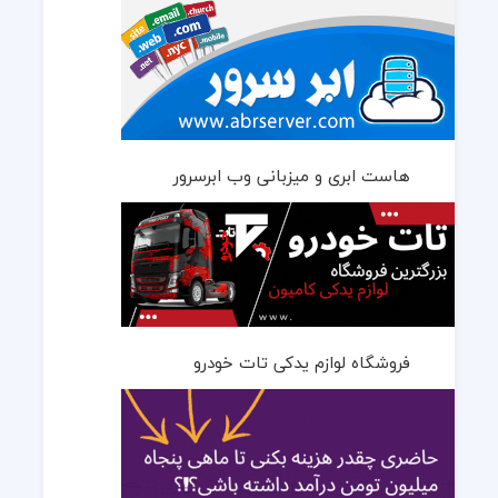
هاست ابری و میزبانی وب ابرسرور
فروشگاه لوازم یدکی تات خودرو