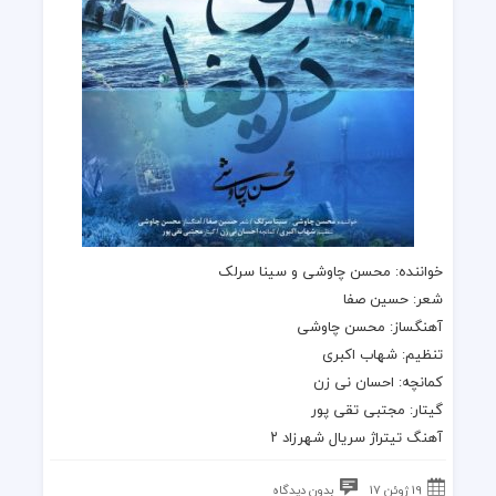
خواننده:
محسن چاوشی
و
سینا سرلک
شعر: حسین صفا
آهنگساز:
محسن چاوشی
تنظیم: شهاب اکبری
کمانچه: احسان نی زن
گیتار: مجتبی تقی پور
آهنگ تیتراژ سریال شهرزاد ۲
19 ژوئن 17
بدون دیدگاه