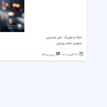
ترانه
و
موزیک
: علی یاسینی
تنظیم: حامد برادران
30 آگوست 17
بدون دیدگاه