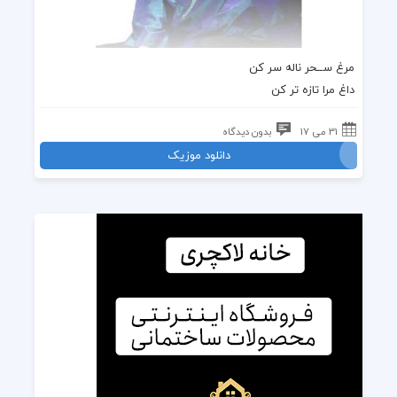
مرغ ســحر ناله سر کن
داغ مرا تازه تر کن
31 می 17
بدون دیدگاه
دانلود موزیک