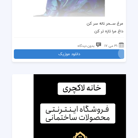
مرغ ســحر ناله سر کن
داغ مرا تازه تر کن
31 می 17
بدون دیدگاه
دانلود موزیک